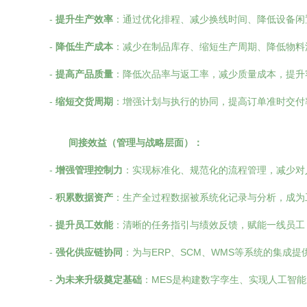
-
提升生产效率
：通过优化排程、减少换线时间、降低设备闲置
-
降低生产成本
：减少在制品库存、缩短生产周期、降低物料
-
提高产品质量
：降低次品率与返工率，减少质量成本，提升
-
缩短交货周期
：增强计划与执行的协同，提高订单准时交付
间接效益（管理与战略层面）：
-
增强管理控制力
：实现标准化、规范化的流程管理，减少对
-
积累数据资产
：生产全过程数据被系统化记录与分析，成为
-
提升员工效能
：清晰的任务指引与绩效反馈，赋能一线员工
-
强化供应链协同
：为与ERP、SCM、WMS等系统的集成
-
为未来升级奠定基础
：MES是构建数字孪生、实现人工智